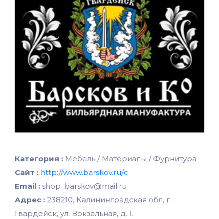
Категория :
Мебель / Материалы / Фурнитура
Сайт :
http://www.barskov.ru/с
Email :
shop_barskov@mail.ru
Адрес :
238210, Калининградская обл, г.
Гвардейск, ул. Вокзальная, д. 1.