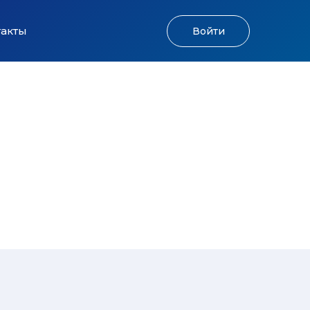
такты
Войти